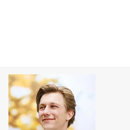
instelling om samen dingen voor elkaar te boksen en de
kans om zaken te veranderen en te verbeteren in onze
woon- en leefomgeving. Dat is wat ik in mijn huidige werk
als docent Nederlands ook in zekere zin tegenkom:
jongeren steun bieden en vooruithelpen in onze toch
complexe samenleving. Als lijstduwer steun ik dus de
ambities van Volt en hoop ik dat de partij voldoende kracht
toebedeeld krijgt om Wageningen nog mooier te maken!
11. Guus Koorevaar