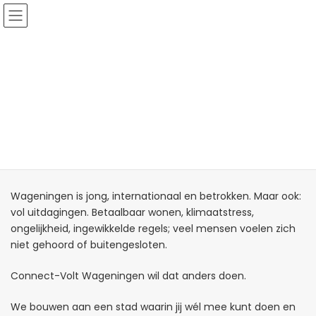
Ga
Ga
naar
naar
de
de
inhoud
navigatie
Missie & Visie
Voorpagina
Missie & Visie
Ons Verhaal
Wageningen is jong, internationaal en betrokken. Maar ook:
vol uitdagingen. Betaalbaar wonen, klimaatstress,
ongelijkheid, ingewikkelde regels; veel mensen voelen zich
niet gehoord of buitengesloten.
Connect-Volt Wageningen wil dat anders doen.
We bouwen aan een stad waarin jij wél mee kunt doen en