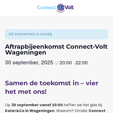
Ga
Ga
naar
naar
de
de
inhoud
navigatie
Dit evenement is voorbij.
Aftrapbijeenkomst Connect-Volt
Wageningen
30 september, 2025
20:00
22:00
@
-
Samen de toekomst in – vier
het met ons!
Op
30 september vanaf 20:00
heffen we het glas bij
Kater&Co in Wageningen
. Waarom? Omdat
Connect